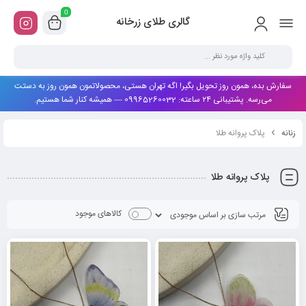
0
گالری طلای زرخانه
سفارش بده، همون روز تحویل بگیر! اگه تهران هستی، محصولاتمون همون روز به دستت
می‌رسه. پشتیبانی ۲۴ ساعته: 09965260032 — همیشه کنار شما هستیم.
زنانه
پلاک پروانه طلا
پلاک پروانه طلا
کالاهای موجود