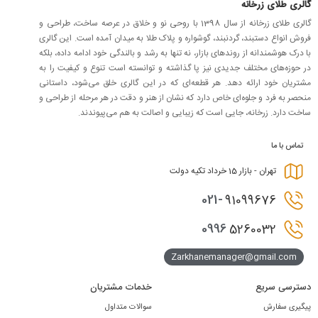
گالری طلای زرخانه
گالری طلای زرخانه از سال 1398 با روحی نو و خلاق در عرصه ساخت، طراحی و
فروش انواع دستبند، گردنبند، گوشواره و پلاک طلا به میدان آمده است. این گالری
با درک هوشمندانه از روندهای بازار، نه تنها به رشد و بالندگی خود ادامه داده، بلکه
در حوزه‌های مختلف جدیدی نیز پا گذاشته و توانسته است تنوع و کیفیت را به
مشتریان خود ارائه دهد. هر قطعه‌ای که در این گالری خلق می‌شود، داستانی
منحصر به فرد و جلوه‌ای خاص دارد که نشان از هنر و دقت در هر مرحله از طراحی و
ساخت دارد. زرخانه، جایی است که زیبایی و اصالت به هم می‌پیوندند.
تماس با ما
تهران - بازار 15 خرداد تکیه دولت
021-
91099676
0996
5260032
Zarkhanemanager@gmail.com
دسترسی سریع
خدمات مشتریان
پیگیری سفارش
سوالات متداول