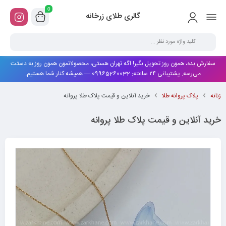
0
گالری طلای زرخانه
سفارش بده، همون روز تحویل بگیر! اگه تهران هستی، محصولاتمون همون روز به دستت
می‌رسه. پشتیبانی ۲۴ ساعته: 09965260032 — همیشه کنار شما هستیم.
زنانه
پلاک پروانه طلا
خرید آنلاین و قیمت پلاک طلا پروانه
خرید آنلاین و قیمت پلاک طلا پروانه