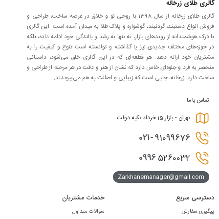
گالری طلای زرخانه
گالری طلای زرخانه از سال 1398 با روحی نو و خلاق در عرصه ساخت، طراحی و
فروش انواع دستبند، گردنبند، گوشواره و پلاک طلا به میدان آمده است. این گالری
با درک هوشمندانه از روندهای بازار، نه تنها به رشد و بالندگی خود ادامه داده، بلکه
در حوزه‌های مختلف جدیدی نیز پا گذاشته و توانسته است تنوع و کیفیت را به
مشتریان خود ارائه دهد. هر قطعه‌ای که در این گالری خلق می‌شود، داستانی
منحصر به فرد و جلوه‌ای خاص دارد که نشان از هنر و دقت در هر مرحله از طراحی و
ساخت دارد. زرخانه، جایی است که زیبایی و اصالت به هم می‌پیوندند.
تماس با ما
تهران - بازار 15 خرداد تکیه دولت
021-
91099676
0996
5260032
Zarkhanemanager@gmail.com
دسترسی سریع
خدمات مشتریان
پیگیری سفارش
سوالات متداول