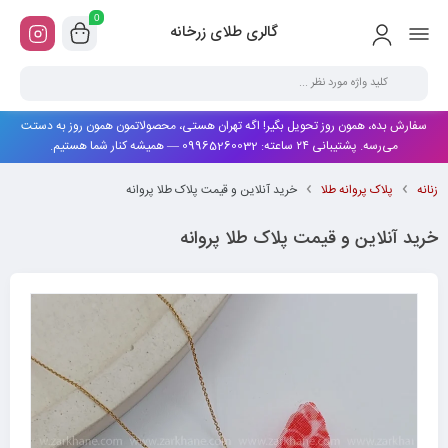
0
گالری طلای زرخانه
سفارش بده، همون روز تحویل بگیر! اگه تهران هستی، محصولاتمون همون روز به دستت
می‌رسه. پشتیبانی ۲۴ ساعته: 09965260032 — همیشه کنار شما هستیم.
زنانه
پلاک پروانه طلا
خرید آنلاین و قیمت پلاک طلا پروانه
خرید آنلاین و قیمت پلاک طلا پروانه