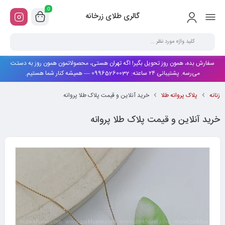
0
گالری طلای زرخانه
سفارش بده، همون روز تحویل بگیر! اگه تهران هستی، محصولاتمون همون روز به دستت
می‌رسه. پشتیبانی ۲۴ ساعته: 09965260032 — همیشه کنار شما هستیم.
زنانه
پلاک پروانه طلا
خرید آنلاین و قیمت پلاک طلا پروانه
خرید آنلاین و قیمت پلاک طلا پروانه