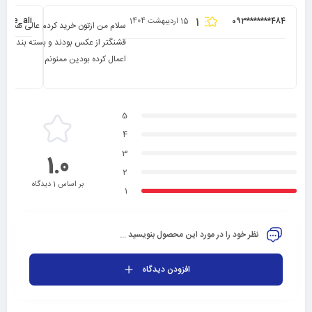
hane_ali
1
093*******484
15 اردیبهشت 1404
سلام من ازتون خرید کردم عالی هستین 
قشنگتر از عکس بودند و بسته بندیتون 
اعمال کرده بودین ممنونم
5
4
3
1.0
2
بر اساس 1 دیدگاه
1
نظر خود را در مورد این محصول بنویسید ...
افزودن دیدگاه