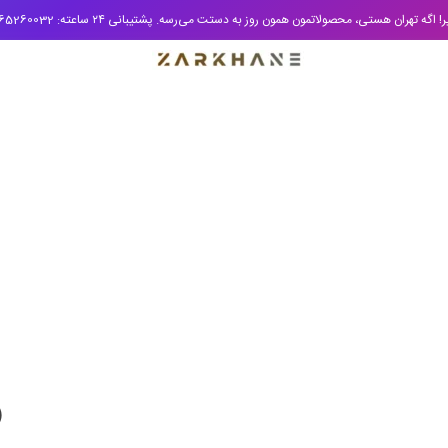
ستی، محصولاتمون همون روز به دستت می‌رسه. پشتیبانی ۲۴ ساعته: 09965260032 — همیشه کنار شما هستیم.