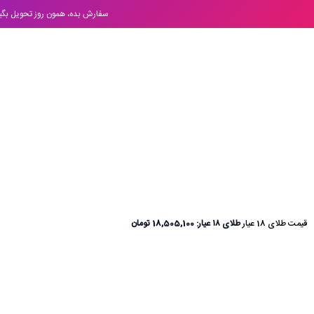
سفارش بده، همون روز تحویل بگیر! اگه تهران ه
قیمت طلای 18 عیار
طلای ۱۸ عیار: 18,505,100 تومان