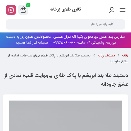
0
گالری طلای زرخانه
سفارش بده، همون روز تحویل بگیر! اگه تهران هستی، محصولاتمون همون روز به دستت
می‌رسه. پشتیبانی ۲۴ ساعته: 09965260032 — همیشه کنار شما هستیم.
زنانه
دستبند زنانه
دستبند طلا بند ابریشم با پلاک طلای بی‌نهایت قلب؛ نمادی از
عشق جاودانه
دستبند طلا بند ابریشم با پلاک طلای بی‌نهایت قلب؛ نمادی از
عشق جاودانه