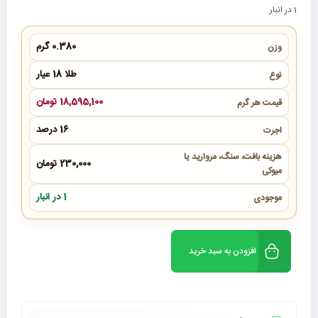
1 در انبار
0.380 گرم
وزن
طلا 18 عیار
نوع
18,595,100 تومان
قیمت هر گرم
16 درصد
اجرت
هزینه بافت، سنگ، مروارید یا
230,000 تومان
میوکی
1 در انبار
موجودی
افزودن به سبد خرید