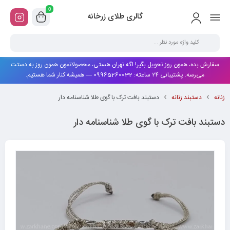
0
گالری طلای زرخانه
سفارش بده، همون روز تحویل بگیر! اگه تهران هستی، محصولاتمون همون روز به دستت
می‌رسه. پشتیبانی ۲۴ ساعته: 09965260032 — همیشه کنار شما هستیم.
زنانه
دستبند زنانه
دستبند بافت ترک با گوی طلا شناسنامه دار
دستبند بافت ترک با گوی طلا شناسنامه دار