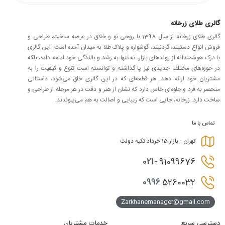
گالری طلای زرخانه
گالری طلای زرخانه از سال 1398 با روحی نو و خلاق در عرصه ساخت، طراحی و
فروش انواع دستبند، گردنبند، گوشواره و پلاک طلا به میدان آمده است. این گالری
با درک هوشمندانه از روندهای بازار، نه تنها به رشد و بالندگی خود ادامه داده، بلکه
در حوزه‌های مختلف جدیدی نیز پا گذاشته و توانسته است تنوع و کیفیت را به
مشتریان خود ارائه دهد. هر قطعه‌ای که در این گالری خلق می‌شود، داستانی
منحصر به فرد و جلوه‌ای خاص دارد که نشان از هنر و دقت در هر مرحله از طراحی و
ساخت دارد. زرخانه، جایی است که زیبایی و اصالت به هم می‌پیوندند.
تماس با ما
تهران - بازار 15 خرداد تکیه دولت
021-
91099676
0996
5260032
Zarkhanemanager@gmail.com
دسترسی سریع
خدمات مشتریان