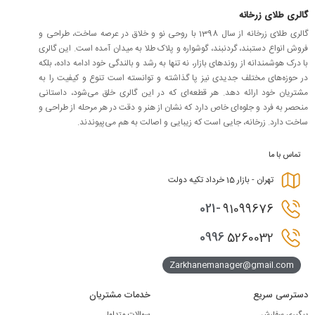
گالری طلای زرخانه
گالری طلای زرخانه از سال 1398 با روحی نو و خلاق در عرصه ساخت، طراحی و
فروش انواع دستبند، گردنبند، گوشواره و پلاک طلا به میدان آمده است. این گالری
با درک هوشمندانه از روندهای بازار، نه تنها به رشد و بالندگی خود ادامه داده، بلکه
در حوزه‌های مختلف جدیدی نیز پا گذاشته و توانسته است تنوع و کیفیت را به
مشتریان خود ارائه دهد. هر قطعه‌ای که در این گالری خلق می‌شود، داستانی
منحصر به فرد و جلوه‌ای خاص دارد که نشان از هنر و دقت در هر مرحله از طراحی و
ساخت دارد. زرخانه، جایی است که زیبایی و اصالت به هم می‌پیوندند.
تماس با ما
تهران - بازار 15 خرداد تکیه دولت
021-
91099676
0996
5260032
Zarkhanemanager@gmail.com
دسترسی سریع
خدمات مشتریان
پیگیری سفارش
سوالات متداول