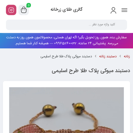
0
گالری طلای زرخانه
سفارش بده، همون روز تحویل بگیر! اگه تهران هستی، محصولاتمون همون روز به دستت
می‌رسه. پشتیبانی ۲۴ ساعته: 09965260032 — همیشه کنار شما هستیم.
زنانه
دستبند زنانه
دستبند میوکی پلاک طلا طرح اسلیمی
دستبند میوکی پلاک طلا طرح اسلیمی