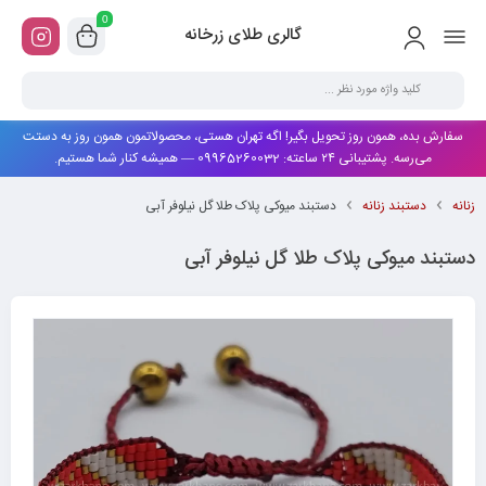
0
گالری طلای زرخانه
سفارش بده، همون روز تحویل بگیر! اگه تهران هستی، محصولاتمون همون روز به دستت
می‌رسه. پشتیبانی ۲۴ ساعته: 09965260032 — همیشه کنار شما هستیم.
زنانه
دستبند زنانه
دستبند میوکی پلاک طلا گل نیلوفر آبی
دستبند میوکی پلاک طلا گل نیلوفر آبی