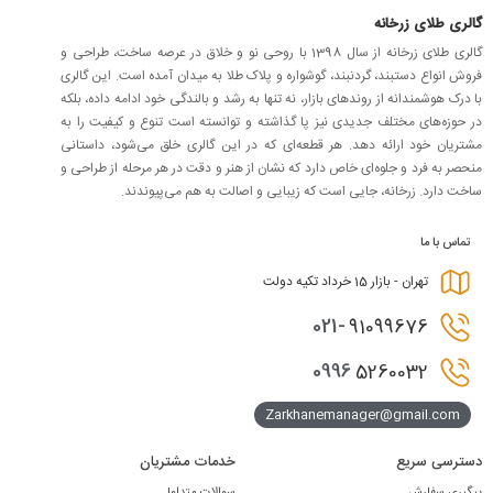
گالری طلای زرخانه
گالری طلای زرخانه از سال 1398 با روحی نو و خلاق در عرصه ساخت، طراحی و
فروش انواع دستبند، گردنبند، گوشواره و پلاک طلا به میدان آمده است. این گالری
با درک هوشمندانه از روندهای بازار، نه تنها به رشد و بالندگی خود ادامه داده، بلکه
در حوزه‌های مختلف جدیدی نیز پا گذاشته و توانسته است تنوع و کیفیت را به
مشتریان خود ارائه دهد. هر قطعه‌ای که در این گالری خلق می‌شود، داستانی
منحصر به فرد و جلوه‌ای خاص دارد که نشان از هنر و دقت در هر مرحله از طراحی و
ساخت دارد. زرخانه، جایی است که زیبایی و اصالت به هم می‌پیوندند.
تماس با ما
تهران - بازار 15 خرداد تکیه دولت
021-
91099676
0996
5260032
Zarkhanemanager@gmail.com
دسترسی سریع
خدمات مشتریان
پیگیری سفارش
سوالات متداول