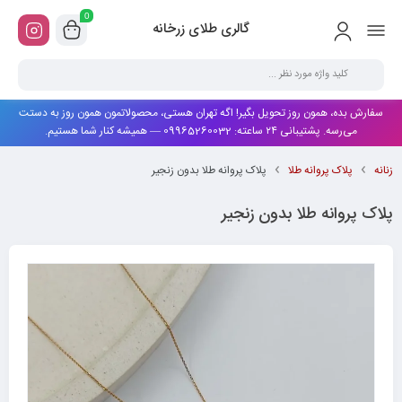
0
گالری طلای زرخانه
سفارش بده، همون روز تحویل بگیر! اگه تهران هستی، محصولاتمون همون روز به دستت
می‌رسه. پشتیبانی ۲۴ ساعته: 09965260032 — همیشه کنار شما هستیم.
زنانه
پلاک پروانه طلا
پلاک پروانه طلا بدون زنجیر
پلاک پروانه طلا بدون زنجیر