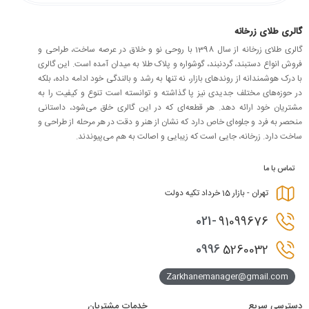
گالری طلای زرخانه
گالری طلای زرخانه از سال 1398 با روحی نو و خلاق در عرصه ساخت، طراحی و
فروش انواع دستبند، گردنبند، گوشواره و پلاک طلا به میدان آمده است. این گالری
با درک هوشمندانه از روندهای بازار، نه تنها به رشد و بالندگی خود ادامه داده، بلکه
در حوزه‌های مختلف جدیدی نیز پا گذاشته و توانسته است تنوع و کیفیت را به
مشتریان خود ارائه دهد. هر قطعه‌ای که در این گالری خلق می‌شود، داستانی
منحصر به فرد و جلوه‌ای خاص دارد که نشان از هنر و دقت در هر مرحله از طراحی و
ساخت دارد. زرخانه، جایی است که زیبایی و اصالت به هم می‌پیوندند.
تماس با ما
تهران - بازار 15 خرداد تکیه دولت
021-
91099676
0996
5260032
Zarkhanemanager@gmail.com
دسترسی سریع
خدمات مشتریان