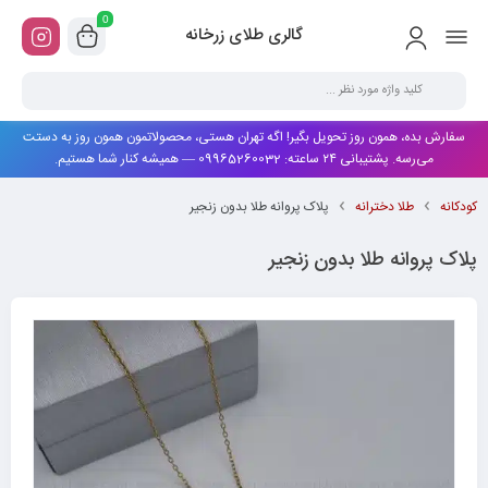
0
گالری طلای زرخانه
سفارش بده، همون روز تحویل بگیر! اگه تهران هستی، محصولاتمون همون روز به دستت
می‌رسه. پشتیبانی ۲۴ ساعته: 09965260032 — همیشه کنار شما هستیم.
کودکانه
طلا دخترانه
پلاک پروانه طلا بدون زنجیر
پلاک پروانه طلا بدون زنجیر