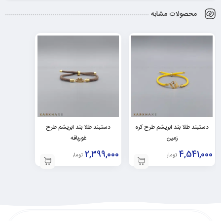
محصولات مشابه
دستبند طلا بند ابریشم طرح کره
دستبند طلا بند ابریشم طرح
زمین
غورباقه
2,399,000
4,541,000
تومان
تومان