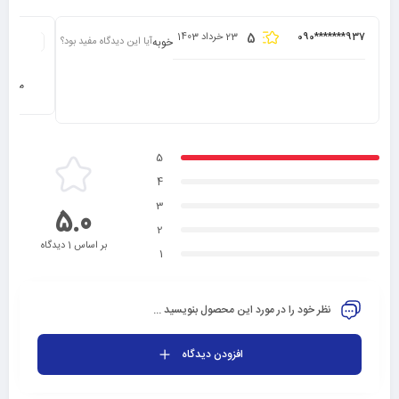
5
090*******937
23 خرداد 1403
خوبه
آیا این دیدگاه مفید بود؟
بله
مشاهد
5
4
3
5.0
2
بر اساس 1 دیدگاه
1
نظر خود را در مورد این محصول بنویسید ...
افزودن دیدگاه