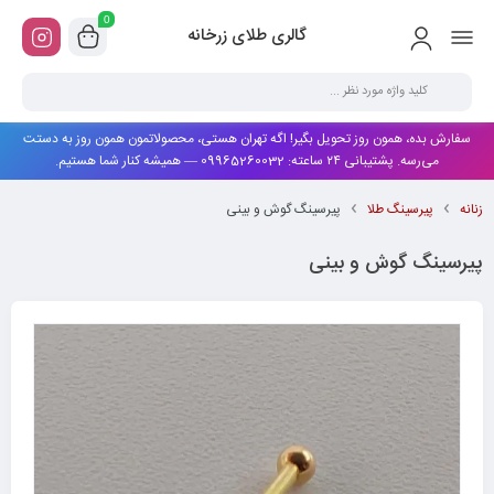
0
گالری طلای زرخانه
سفارش بده، همون روز تحویل بگیر! اگه تهران هستی، محصولاتمون همون روز به دستت
می‌رسه. پشتیبانی ۲۴ ساعته: 09965260032 — همیشه کنار شما هستیم.
زنانه
پیرسینگ طلا
پیرسینگ گوش و بینی
پیرسینگ گوش و بینی